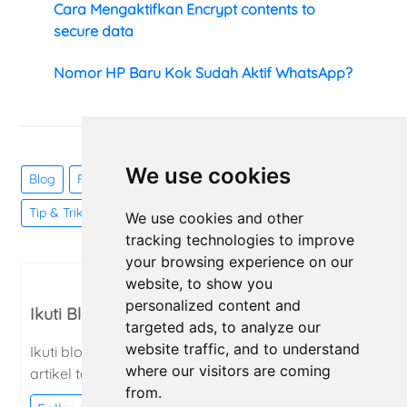
Cara Mengaktifkan Encrypt contents to
secure data
Nomor HP Baru Kok Sudah Aktif WhatsApp?
RIFKIABLE
We use cookies
Blog
Finance
Info
Komputer
Services
Tip & Trik
We use cookies and other
tracking technologies to improve
your browsing experience on our
website, to show you
personalized content and
Ikuti Blog
targeted ads, to analyze our
website traffic, and to understand
Ikuti blog untuk mendapatkan pemberitahuan
where our visitors are coming
artikel terbaru dari blog ini.
from.