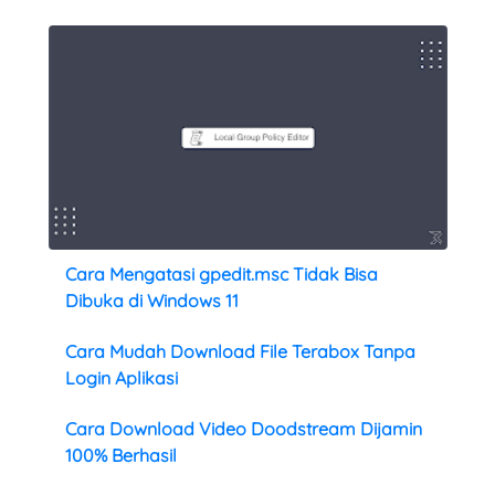
Cara Mengatasi gpedit.msc Tidak Bisa
Dibuka di Windows 11
Cara Mudah Download File Terabox Tanpa
Login Aplikasi
Cara Download Video Doodstream Dijamin
100% Berhasil