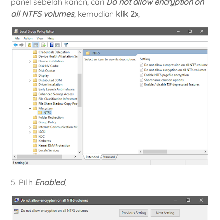
panel sebelah kanan, cari
Do not allow encryption on
all NTFS volumes
, kemudian
klik 2x
,
5. Pilih
Enabled
,