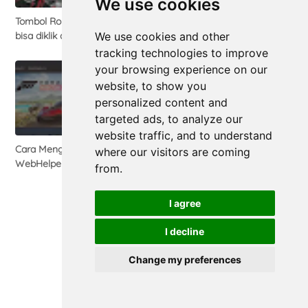
We use cookies
Tombol Roll back Driver tidak
[UPDATE] How to Fix Forza
bisa diklik di Windows 11
Horizon 4 Freeze
We use cookies and other
tracking technologies to improve
your browsing experience on our
website, to show you
personalized content and
targeted ads, to analyze our
website traffic, and to understand
Cara Mengatasi Steam Client
Cara Melihat Password Wifi di
where our visitors are coming
WebHelper High CPU Usage
Laptop Windows 11
from.
I agree
I decline
Change my preferences