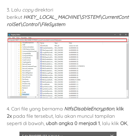
3. Lalu
copy
direktori
berikut
HKEY_LOCAL_MACHINE\SYSTEM\CurrentCont
rolSet\Control\FileSystem
4. Cari file yang bernama
NtfsDisableEncryption
,
klik
2x
pada file tersebut, lalu akan muncul tampilan
seperti di bawah,
ubah angka 0 menjadi 1
, lalu klik
OK
,