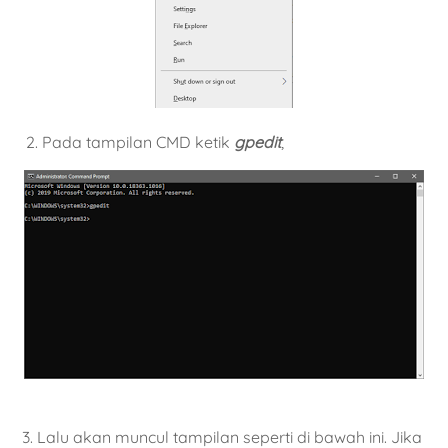
2. Pada tampilan CMD ketik
gpedit
,
3. Lalu akan muncul tampilan seperti di bawah ini. Jika